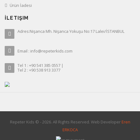
Ürün İadesi
İLETIŞIM
Adres:Nişanca Mh. Nişanca Yokuşu No:17 Lalei/İSTANBUL
Email : info@repeterkids.com
Tel 1 : +90 541 385 0557 |
Tel 2 : +90 538 913 3377
Repeter Kids © - 2026. All Rights Reserved. Web Developer
Eren
ERKOCA