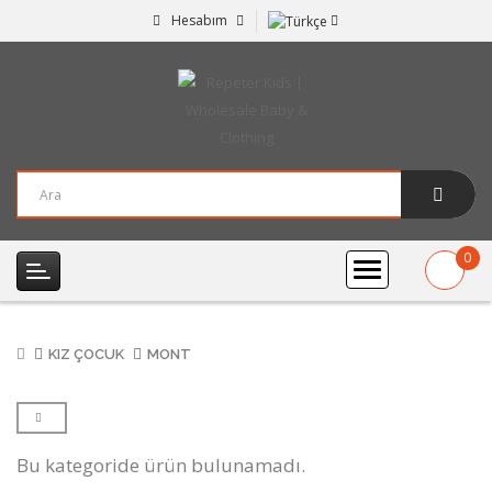
Hesabım
0
ürün
-
$0,00
KIZ ÇOCUK
MONT
Bu kategoride ürün bulunamadı.